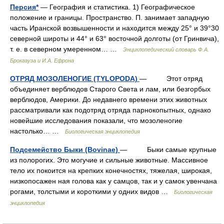
Персия*
— География и статистика. 1) Географическое
положение и границы. Пространство. П. занимает западную
часть Иранской возвышенности и находится между 25° и 39°30
северной широты и 44° и 63° восточной долготы (от Гринвича),
т. е. в северном умеренном… …
Энциклопедический словарь Ф.А.
Брокгауза и И.А. Ефрона
ОТРЯД МОЗОЛЕНОГИЕ (TYLOPODA)
— Этот отряд
объединяет верблюдов Старого Света и лам, или безгорбых
верблюдов, Америки. До недавнего времени этих животных
рассматривали как подотряд отряда парнокопытных, однако
новейшие исследования показали, что мозоленогие
настолько… …
Биологическая энциклопедия
Подсемейство Быки (Bovinae)
— Быки самые крупные
из полорогих. Это могучие и сильные животные. Массивное
тело их покоится на крепких конечностях, тяжелая, широкая,
низкопосажен ная голова как у самцов, так и у самок увенчана
рогами, толстыми и короткими у одних видов …
Биологическая
энциклопедия