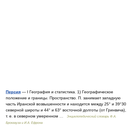
Персия
— I География и статистика. 1) Географическое
положение и границы. Пространство. П. занимает западную
часть Иранской возвышенности и находится между 25° и 39°30
северной широты и 44° и 63° восточной долготы (от Гринвича),
т. е. в северном умеренном …
Энциклопедический словарь Ф.А.
Брокгауза и И.А. Ефрона